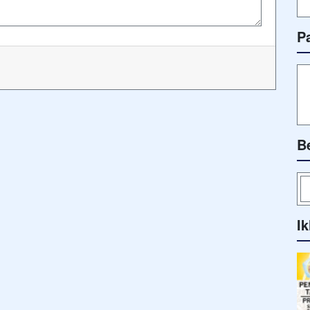
P
B
Ik