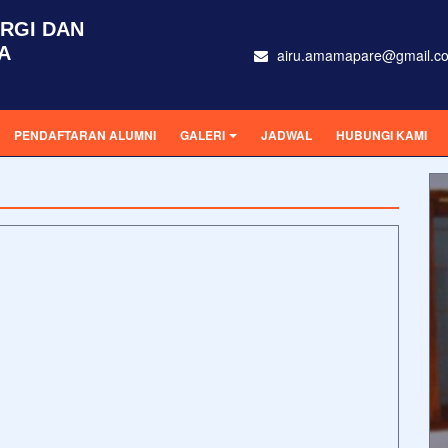
RGI DAN
A
airu.amamapare@gmail.c
PENDAFTARAN ALUMNI
GALERI
JADWAL
HUBUNGI KAMI