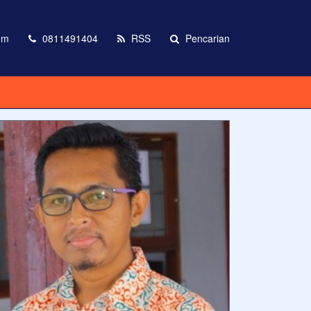
om
0811491404
RSS
Pencarian